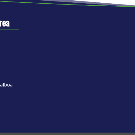
rea
Balboa